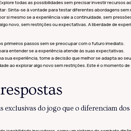
 Explore todas as possibilidades sem precisar investir recursos a
ar: Sinta-se à vontade para testar diferentes abordagens sem 
a por si mesmo se a experiência vale a continuidade, sem pressõe
algo novo, sem restrições ou expectativas. A liberdade de expe
primeiros passos sem se preocupar com o futuro imediato.
para entender se a experiência atende às suas expectativas.
 sua experiência, tome a decisão que melhor se adapta ao seu 
ade ao explorar algo novo sem restrições. Este é o momento de 
 respostas
as exclusivas do jogo que o diferenciam do
 de jogabilidade inovadoras, como um sistema de combate dinâ