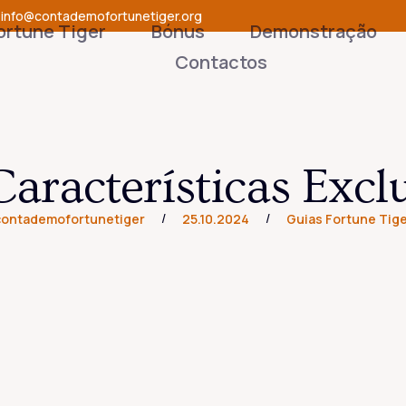
info@contademofortunetiger.org
ortune Tiger
Bónus
Demonstração
Contactos
aracterísticas Exclu
/
/
contademofortunetiger
25.10.2024
Guias Fortune Tig