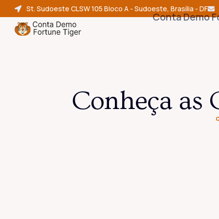
St. Sudoeste CLSW 105 Bloco A - Sudoeste, Brasília - DF
Conta Demo F
Conheça as C