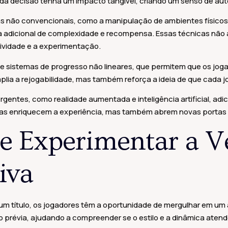
ada decisão tenha um impacto tangível, criando um senso de au
 não convencionais, como a manipulação de ambientes físicos e
 adicional de complexidade e recompensa. Essas técnicas não 
ividade e a experimentação.
de sistemas de progresso não lineares, que permitem que os jog
mplia a rejogabilidade, mas também reforça a ideia de que cada j
ergentes, como realidade aumentada e inteligência artificial, ad
as enriquecem a experiência, mas também abrem novas portas p
de Experimentar a V
iva
 um título, os jogadores têm a oportunidade de mergulhar em um
o prévia, ajudando a compreender se o estilo e a dinâmica aten