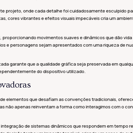
ste projeto, onde cada detalhe foi cuidadosamente esculpido pa
as, cores vibrantes e efeitos visuais impecáveis cria um ambien
l, proporcionando movimentos suaves e dinâmicos que dão vida
rios e personagens sejam apresentados com uma riqueza de nua
izada garante que a qualidade gráfica seja preservada em qual
dependentemente do dispositivo utilizado.
ovadoras
de elementos que desafiam as convenções tradicionais, oferec
ras não apenas reinventam a forma como interagimos com o c
a integração de sistemas dinâmicos que respondem em tempo rea