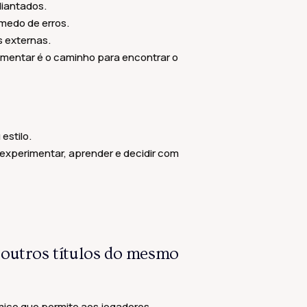
diantados.
medo de erros.
s externas.
rimentar é o caminho para encontrar o
estilo.
experimentar, aprender e decidir com
s outros títulos do mesmo
mico que permite aos jogadores