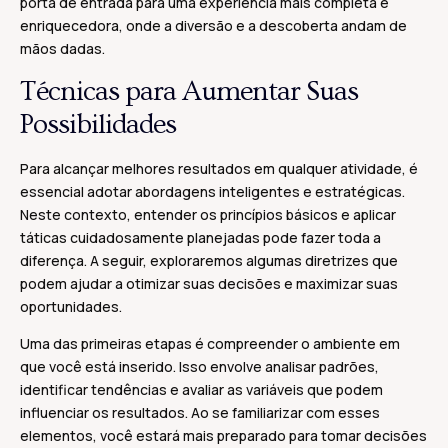
porta de entrada para uma experiência mais completa e
enriquecedora, onde a diversão e a descoberta andam de
mãos dadas.
Técnicas para Aumentar Suas
Possibilidades
Para alcançar melhores resultados em qualquer atividade, é
essencial adotar abordagens inteligentes e estratégicas.
Neste contexto, entender os princípios básicos e aplicar
táticas cuidadosamente planejadas pode fazer toda a
diferença. A seguir, exploraremos algumas diretrizes que
podem ajudar a otimizar suas decisões e maximizar suas
oportunidades.
Uma das primeiras etapas é compreender o ambiente em
que você está inserido. Isso envolve analisar padrões,
identificar tendências e avaliar as variáveis que podem
influenciar os resultados. Ao se familiarizar com esses
elementos, você estará mais preparado para tomar decisões