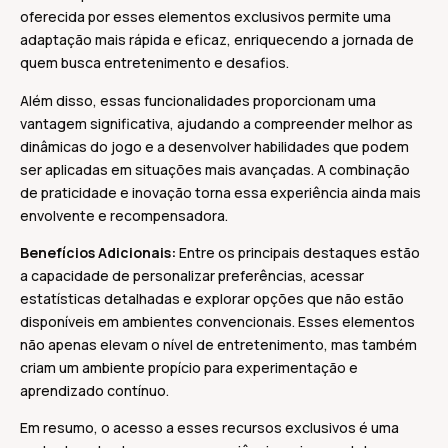
oferecida por esses elementos exclusivos permite uma
adaptação mais rápida e eficaz, enriquecendo a jornada de
quem busca entretenimento e desafios.
Além disso, essas funcionalidades proporcionam uma
vantagem significativa, ajudando a compreender melhor as
dinâmicas do jogo e a desenvolver habilidades que podem
ser aplicadas em situações mais avançadas. A combinação
de praticidade e inovação torna essa experiência ainda mais
envolvente e recompensadora.
Benefícios Adicionais:
Entre os principais destaques estão
a capacidade de personalizar preferências, acessar
estatísticas detalhadas e explorar opções que não estão
disponíveis em ambientes convencionais. Esses elementos
não apenas elevam o nível de entretenimento, mas também
criam um ambiente propício para experimentação e
aprendizado contínuo.
Em resumo, o acesso a esses recursos exclusivos é uma