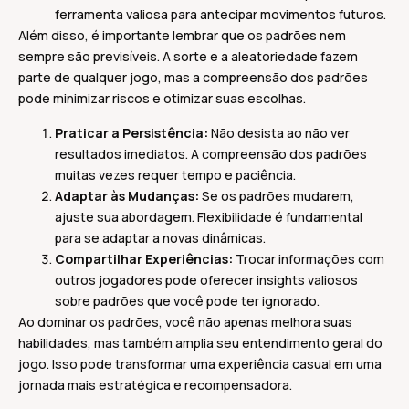
ferramenta valiosa para antecipar movimentos futuros.
Além disso, é importante lembrar que os padrões nem
sempre são previsíveis. A sorte e a aleatoriedade fazem
parte de qualquer jogo, mas a compreensão dos padrões
pode minimizar riscos e otimizar suas escolhas.
Praticar a Persistência:
Não desista ao não ver
resultados imediatos. A compreensão dos padrões
muitas vezes requer tempo e paciência.
Adaptar às Mudanças:
Se os padrões mudarem,
ajuste sua abordagem. Flexibilidade é fundamental
para se adaptar a novas dinâmicas.
Compartilhar Experiências:
Trocar informações com
outros jogadores pode oferecer insights valiosos
sobre padrões que você pode ter ignorado.
Ao dominar os padrões, você não apenas melhora suas
habilidades, mas também amplia seu entendimento geral do
jogo. Isso pode transformar uma experiência casual em uma
jornada mais estratégica e recompensadora.