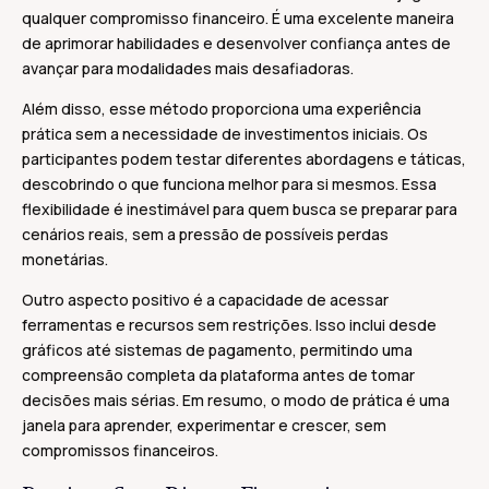
qualquer compromisso financeiro. É uma excelente maneira
de aprimorar habilidades e desenvolver confiança antes de
avançar para modalidades mais desafiadoras.
Além disso, esse método proporciona uma experiência
prática sem a necessidade de investimentos iniciais. Os
participantes podem testar diferentes abordagens e táticas,
descobrindo o que funciona melhor para si mesmos. Essa
flexibilidade é inestimável para quem busca se preparar para
cenários reais, sem a pressão de possíveis perdas
monetárias.
Outro aspecto positivo é a capacidade de acessar
ferramentas e recursos sem restrições. Isso inclui desde
gráficos até sistemas de pagamento, permitindo uma
compreensão completa da plataforma antes de tomar
decisões mais sérias. Em resumo, o modo de prática é uma
janela para aprender, experimentar e crescer, sem
compromissos financeiros.