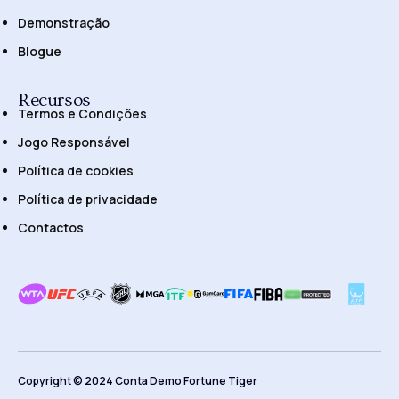
Demonstração
Blogue
Recursos
Termos e Condições
Jogo Responsável
Política de cookies
Política de privacidade
Contactos
Copyright © 2024 Conta Demo Fortune Tiger