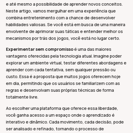
e até mesmo a possibilidade de aprender novos conceitos.
Neste artigo, vamos mergulhar em uma experiência que
combina entretenimento com a chance de desenvolver
habilidades valiosas. Se você está em busca de uma maneira
envolvente de aprimorar suas táticas e entender melhor os
mecanismos por trás dos jogos, você está no lugar certo.
Experimentar sem compromisso
é uma das maiores
vantagens oferecidas pela tecnologia atual. Imagine poder
explorar um ambiente virtual, testar diferentes abordagens e
aprender com cada tentativa, sem qualquer pressão ou
custo. Essa é a proposta que muitos jogos oferecem hoje
em dia, permitindo que os usuários se familiarizem com as
regras e desenvolvam suas próprias técnicas de forma
totalmente livre.
Ao escolher uma plataforma que oferece essa liberdade,
você ganha acesso a um espaço onde o aprendizado é
interativo e dinâmico. Cada movimento, cada decisão, pode
ser analisado e refinado, tornando o processo de