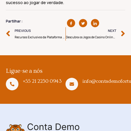
sucesso ao jogar de verdade.
Partilhar :
PREVIOUS
NEXT
Recursos Exclusivos da Plataforma Fortune Tiger
Descubra os Jogos de Casino Online Mais Incríveis
Ligue-se a nós
+55 21 2230 0943
info@contademofortu