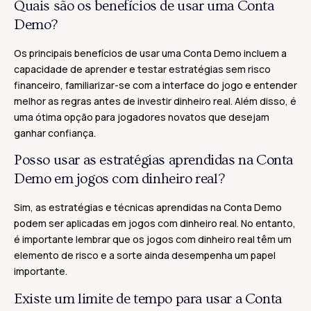
Quais são os benefícios de usar uma Conta
Demo?
Os principais benefícios de usar uma Conta Demo incluem a
capacidade de aprender e testar estratégias sem risco
financeiro, familiarizar-se com a interface do jogo e entender
melhor as regras antes de investir dinheiro real. Além disso, é
uma ótima opção para jogadores novatos que desejam
ganhar confiança.
Posso usar as estratégias aprendidas na Conta
Demo em jogos com dinheiro real?
Sim, as estratégias e técnicas aprendidas na Conta Demo
podem ser aplicadas em jogos com dinheiro real. No entanto,
é importante lembrar que os jogos com dinheiro real têm um
elemento de risco e a sorte ainda desempenha um papel
importante.
Existe um limite de tempo para usar a Conta