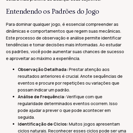
Entendendo os Padrões do Jogo
Para dominar qualquer jogo, é essencial compreender as
dinâmicas e comportamentos que regem suas mecânicas.
Este processo de observação e análise permite identificar
tendências e tomar decisões mais informadas. Ao estudar
os padrões, você pode aumentar suas chances de sucesso
e aproveitar ao máximo a experiência.
Observação Detalhada:
Prestar atenção aos
resultados anteriores é crucial. Anote sequências de
eventos e procure por repetições ou variações que
possam indicar um padrão.
Análise de Frequência:
Verifique com que
regularidade determinados eventos ocorrem. Isso
pode ajudar a prever o que pode acontecer em
seguida.
Identificação de Ciclos:
Muitos jogos apresentam
ciclos naturais. Reconhecer esses ciclos pode ser uma