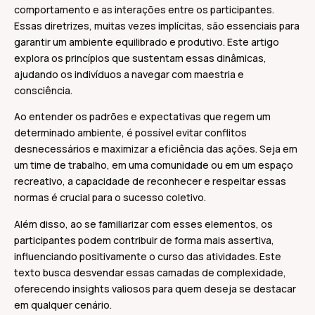
comportamento e as interações entre os participantes.
Essas diretrizes, muitas vezes implícitas, são essenciais para
garantir um ambiente equilibrado e produtivo. Este artigo
explora os princípios que sustentam essas dinâmicas,
ajudando os indivíduos a navegar com maestria e
consciência.
Ao entender os padrões e expectativas que regem um
determinado ambiente, é possível evitar conflitos
desnecessários e maximizar a eficiência das ações. Seja em
um time de trabalho, em uma comunidade ou em um espaço
recreativo, a capacidade de reconhecer e respeitar essas
normas é crucial para o sucesso coletivo.
Além disso, ao se familiarizar com esses elementos, os
participantes podem contribuir de forma mais assertiva,
influenciando positivamente o curso das atividades. Este
texto busca desvendar essas camadas de complexidade,
oferecendo insights valiosos para quem deseja se destacar
em qualquer cenário.