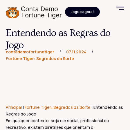
Jogue agora!
Entendendo as Regras do
Jogo
contademofortunetiger
07.11.2024
/
/
Fortune Tiger: Segredos da Sorte
Principal
|
Fortune Tiger: Segredos da Sorte
|
Entendendo as
Regras do Jogo
Em qualquer contexto, seja ele social, profissional ou
recreativo, existem diretrizes que orientam o